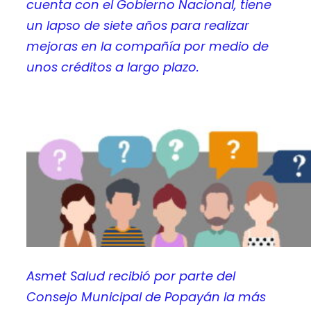
cuenta con el Gobierno Nacional, tiene
un lapso de siete años para realizar
mejoras en la compañía por medio de
unos créditos a largo plazo.
Asmet Salud recibió por parte del
Consejo Municipal de Popayán la más