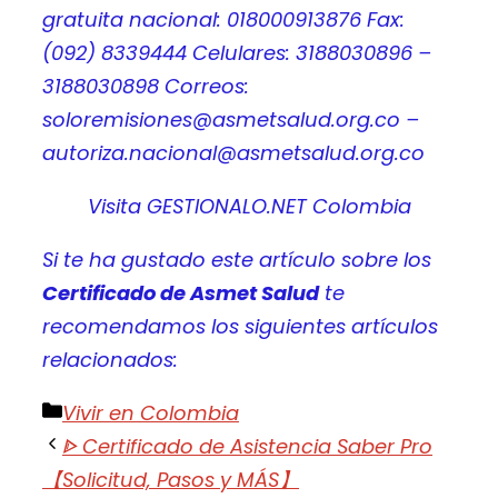
gratuita nacional: 018000913876 Fax:
(092) 8339444 Celulares: 3188030896 –
3188030898 Correos:
soloremisiones@asmetsalud.org.co –
autoriza.nacional@asmetsalud.org.co
Visita GESTIONALO.NET Colombia
Si te ha gustado este artículo sobre los
Certificado de Asmet Salud
te
recomendamos los siguientes artículos
relacionados:
Categorías
Vivir en Colombia
ᐈ Certificado de Asistencia Saber Pro
【Solicitud, Pasos y MÁS】